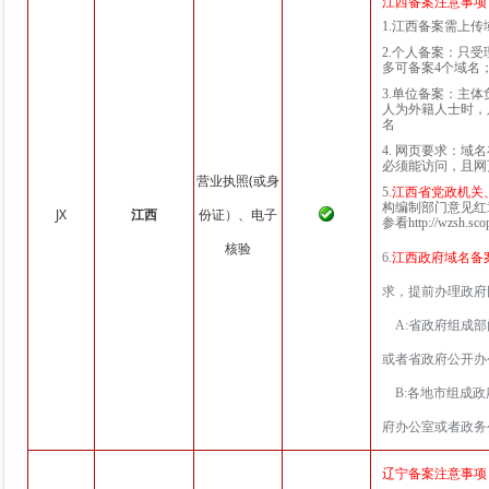
江西备案注意事项
1.江西备案需上
2.个人备案：只
多可备案4个域名
3.单位备案：主
人为外籍人士时，
名
4. 网页要求：
必须能访问，且网
营业执照(或身
5.
江西省党政机关
构编制部门意见红
JX
江西
份证）、电子
参看http://wzsh.scop
核验
6.
江西政府域名备
求，提前办理政府
A:省政府组成部
或者省政府公开办
B:各地市组成政
府办公室或者政务
辽宁备案注意事项