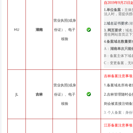
自2019年9月2
1.单位备案：
主体
法人时，需提供授
营业执照(或身
2.域名证书要求:
湖
HU
湖南
份证）、电子
3. 网页要求：
域名
需在网站首页正下方放置
核验
4.
备案域名数量要
A
：
湖南单次只能
B
：备案主体下域
C：变更备案，无
吉林备案注意事项
营业执照(或身
1.备案域名所有
JL
吉林
份证）、电子
2.吉林管理随时
核验
则会被直接注销备
3. 个人备案：
江苏备案注意事项