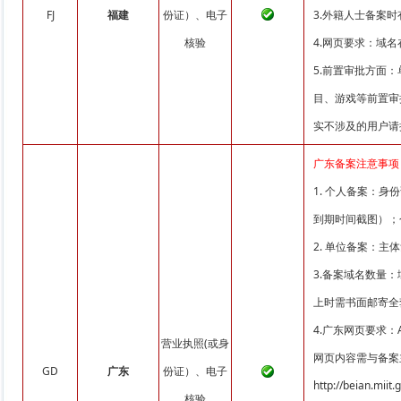
FJ
福建
份证）、电子
3.外籍人士备案
核验
4.网页要求：域
5.前置审批方面
目、游戏等前置审
实不涉及的用户请
广东备案注意事项
1. 个人备案：
到期时间截图）；
2. 单位备案：
3.备案域名数量
上时需书面邮寄全
4.广东网页要求
营业执照(或身
网页内容需与备案
GD
广东
份证）、电子
http://beian.miit
核验