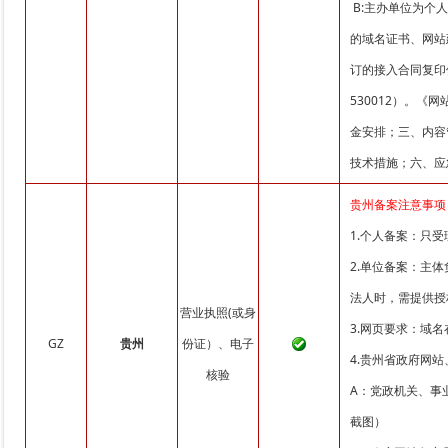
B:主办单位为个
的域名证书、网站
订的接入合同复印
530012）。
金安排；三、内容
技术措施；六、应
贵州备案注意事项
1.个人备案：只
2.单位备案：主
法人时，需提供授
营业执照(或身
3.网页要求：域
GZ
贵州
份证）、电子
4.贵州省政府网
核验
A：党政机关、事
截图）