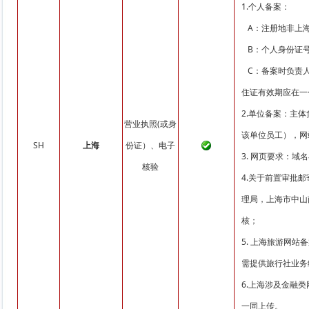
1.个人备案：
A：注册地非上海
B：个人身份证号非3
C：备案时负责人
住证有效期应在一
2.单位备案：主
营业执照(或身
该单位员工），网
SH
上海
份证）、电子
3. 网页要求：
核验
4.关于前置审批
理局，上海市中山南
核；
5. 上海旅游网
需提供旅行社业务
6.上海涉及金融
一同上传。