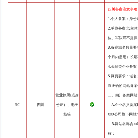
四川备案注意事项
1.个人备案：身
2.单位备案:若
位、军队可不提供
3.备案域名数量
个月内启用）长期
4.金融类企业备
5.网页要求：域
置正确的网站备案号并链
营业执照(或身
二、四川备案网站
SC
四川
份证）、电子
A.企业名义备案
核验
XXX公司旗下网站
B.网站名称含x
称；