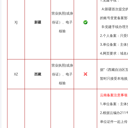
1.党建手续：
A:新疆首次提交
营业执照(或身
的账号变更备案暂
XJ
新疆
份证）、电子
B:党建手续办理方式
核验
2.个人备案：只
3.单位备案：主
4.网页要求：域
营业执照(或身
据“《西藏自治区互
XZ
西藏
份证）、电子
暂时只接受本地接
核验
云南备案注意事项
1.单位备案：主
2.根据云编办2
单位证件一起上传；更多信